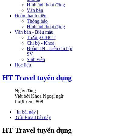
Hình ảnh hoạt động
Văn bản
Đoàn thanh niên
Thông báo
Hình ảnh hoạt động
Văn bản - Biểu mẫu
Trường CĐCT
Chi bộ - Khoa
Đoàn TN - Liên chi hội
SV
Sinh viên
Học liệu
HT Travel tuyển dụng
Ngày đăng
Viết bởi Khoa Ngoại ngữ
Lượt xem: 808
| In bài này |
Gửi Email bài này
HT Travel tuyển dụng