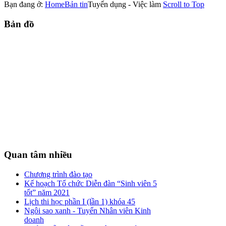
Bạn đang ở:
Home
Bản tin
Tuyển dụng - Việc làm
Scroll to Top
Bản
đồ
Quan
tâm nhiều
Chương trình đào tạo
Kế hoạch Tổ chức Diễn đàn “Sinh viên 5
tốt” năm 2021
Lịch thi học phần I (lần 1) khóa 45
Ngôi sao xanh - Tuyển Nhân viên Kinh
doanh