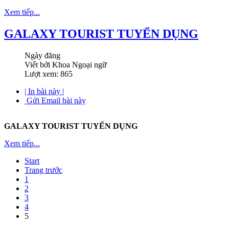
Xem tiếp...
GALAXY TOURIST TUYỂN DỤNG
Ngày đăng
Viết bởi Khoa Ngoại ngữ
Lượt xem: 865
| In bài này |
Gửi Email bài này
GALAXY TOURIST TUYỂN DỤNG
Xem tiếp...
Start
Trang trước
1
2
3
4
5