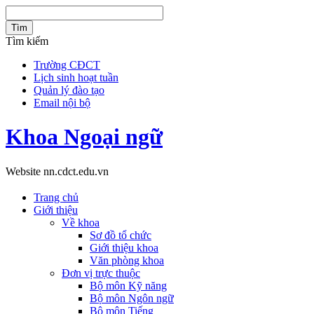
Tìm
Tìm kiếm
Trường CĐCT
Lịch sinh hoạt tuần
Quản lý đào tạo
Email nội bộ
Khoa Ngoại ngữ
Website nn.cdct.edu.vn
Trang chủ
Giới thiệu
Về khoa
Sơ đồ tổ chức
Giới thiệu khoa
Văn phòng khoa
Đơn vị trực thuộc
Bộ môn Kỹ năng
Bộ môn Ngôn ngữ
Bộ môn Tiếng