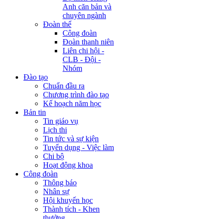
Anh căn bản và
chuyên ngành
Đoàn thể
Công đoàn
Đoàn thanh niên
Liên chi hội -
CLB - Đội -
Nhóm
Đào tạo
Chuẩn đầu ra
Chương trình đào tạo
Kế hoạch năm học
Bản tin
Tin giáo vụ
Lịch thi
Tin tức và sự kiện
Tuyển dụng - Việc làm
Chi bộ
Hoạt động khoa
Công đoàn
Thông báo
Nhân sự
Hội khuyến học
Thành tích - Khen
thưởng