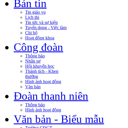
Bản tin
Tin giáo vụ
Lịch thi
Tin tức và sự kiện
Tuyển dụng - Việc làm
Chi bộ
Hoạt động khoa
Công đoàn
Thông báo
Nhân sự
Hội khuyến học
Thành tích - Khen
thưởng
Hình ảnh hoạt động
Văn bản
Đoàn thanh niên
Thông báo
Hình ảnh hoạt động
Văn bản - Biểu mẫu
Trường CĐCT