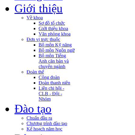
Giới thiệu
Về khoa
Sơ đồ tổ chức
Giới thiệu khoa
Văn phòng khoa
Đơn vị trực thuộc
Bộ môn Kỹ năng
Bộ môn Ngôn ngữ
Bộ môn Tiếng
Anh căn bản và
chuyên ngành
Đoàn thể
Công đoàn
Đoàn thanh niên
Liên chi hội -
CLB - Đội -
Nhóm
Đào tạo
Chuẩn đầu ra
Chương trình đào tạo
Kế hoạch năm học