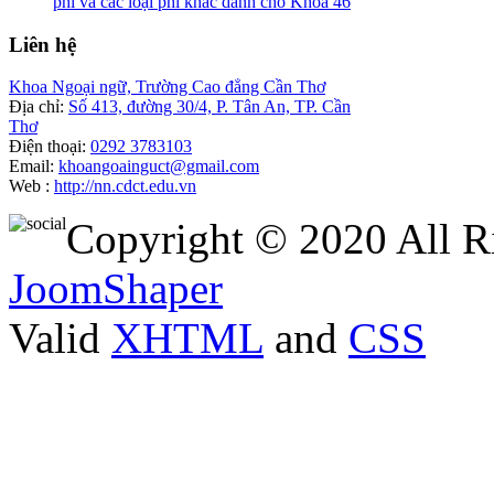
phí và các loại phí khác dành cho Khóa 46
Liên
hệ
Khoa Ngoại ngữ, Trường Cao đẳng Cần Thơ
Địa chỉ:
Số 413, đường 30/4, P. Tân An, TP. Cần
Thơ
Điện thoại:
0292 3783103
Email:
khoangoainguct@gmail.com
Web :
http://nn.cdct.edu.vn
Copyright © 2020 All R
JoomShaper
Valid
XHTML
and
CSS