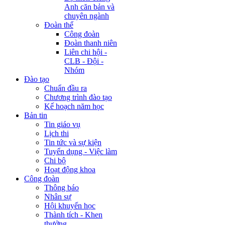
Anh căn bản và
chuyên ngành
Đoàn thể
Công đoàn
Đoàn thanh niên
Liên chi hội -
CLB - Đội -
Nhóm
Đào tạo
Chuẩn đầu ra
Chương trình đào tạo
Kế hoạch năm học
Bản tin
Tin giáo vụ
Lịch thi
Tin tức và sự kiện
Tuyển dụng - Việc làm
Chi bộ
Hoạt động khoa
Công đoàn
Thông báo
Nhân sự
Hội khuyến học
Thành tích - Khen
thưởng