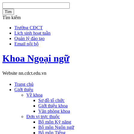
Tìm
Tìm kiếm
Trường CĐCT
Lịch sinh hoạt tuần
Quản lý đào tạo
Email nội bộ
Khoa Ngoại ngữ
Website nn.cdct.edu.vn
Trang chủ
Giới thiệu
Về khoa
Sơ đồ tổ chức
Giới thiệu khoa
Văn phòng khoa
Đơn vị trực thuộc
Bộ môn Kỹ năng
Bộ môn Ngôn ngữ
Bộ môn Tiếng