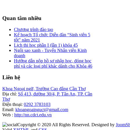
Quan
tâm nhiều
Chương trình đào tạo
Kế hoạch Tổ chức Diễn đàn “Sinh viên 5
tốt” năm 2021
Lịch thi học phần I (lần 1) khóa 45
Ngôi sao xanh - Tuyển Nhân viên Kinh
doanh
Hướng dẫn nộp hồ sơ nhập học, đóng học
phí và các loại phí khác dành cho Khóa 46
Liên
hệ
Khoa Ngoại ngữ, Trường Cao đẳng Cần Thơ
Địa chỉ:
Số 413, đường 30/4, P. Tân An, TP. Cần
Thơ
Điện thoại:
0292 3783103
Email:
khoangoainguct@gmail.com
Web :
http://nn.cdct.edu.vn
Copyright © 2020 All Rights Reserved. Designed by
JoomSh
Valid
XHTML
and
CSS