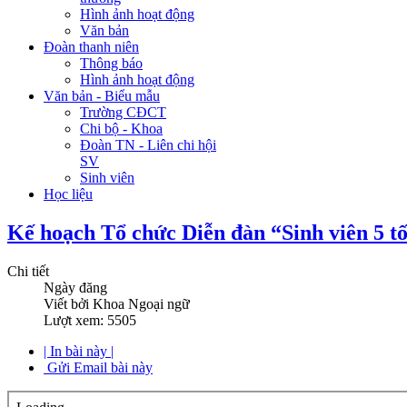
Hình ảnh hoạt động
Văn bản
Đoàn thanh niên
Thông báo
Hình ảnh hoạt động
Văn bản - Biểu mẫu
Trường CĐCT
Chi bộ - Khoa
Đoàn TN - Liên chi hội
SV
Sinh viên
Học liệu
Kế hoạch Tổ chức Diễn đàn “Sinh viên 5 t
Chi tiết
Ngày đăng
Viết bởi Khoa Ngoại ngữ
Lượt xem: 5505
| In bài này |
Gửi Email bài này