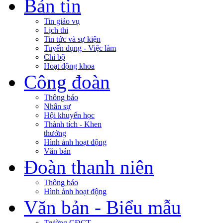
Bản tin
Tin giáo vụ
Lịch thi
Tin tức và sự kiện
Tuyển dụng - Việc làm
Chi bộ
Hoạt động khoa
Công đoàn
Thông báo
Nhân sự
Hội khuyến học
Thành tích - Khen
thưởng
Hình ảnh hoạt động
Văn bản
Đoàn thanh niên
Thông báo
Hình ảnh hoạt động
Văn bản - Biểu mẫu
Trường CĐCT