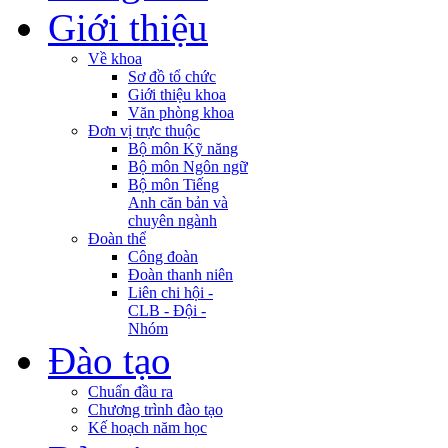
Giới thiệu
Về khoa
Sơ đồ tổ chức
Giới thiệu khoa
Văn phòng khoa
Đơn vị trực thuộc
Bộ môn Kỹ năng
Bộ môn Ngôn ngữ
Bộ môn Tiếng
Anh căn bản và
chuyên ngành
Đoàn thể
Công đoàn
Đoàn thanh niên
Liên chi hội -
CLB - Đội -
Nhóm
Đào tạo
Chuẩn đầu ra
Chương trình đào tạo
Kế hoạch năm học