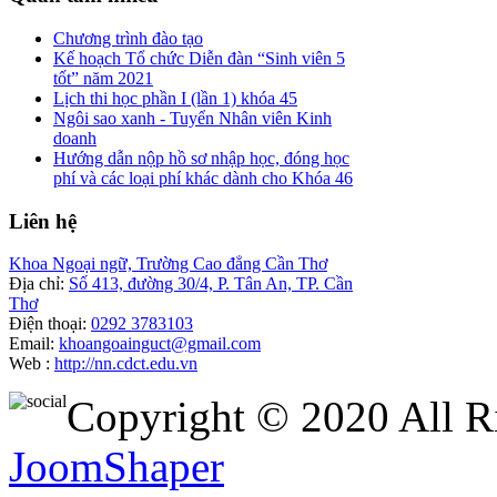
Chương trình đào tạo
Kế hoạch Tổ chức Diễn đàn “Sinh viên 5
tốt” năm 2021
Lịch thi học phần I (lần 1) khóa 45
Ngôi sao xanh - Tuyển Nhân viên Kinh
doanh
Hướng dẫn nộp hồ sơ nhập học, đóng học
phí và các loại phí khác dành cho Khóa 46
Liên
hệ
Khoa Ngoại ngữ, Trường Cao đẳng Cần Thơ
Địa chỉ:
Số 413, đường 30/4, P. Tân An, TP. Cần
Thơ
Điện thoại:
0292 3783103
Email:
khoangoainguct@gmail.com
Web :
http://nn.cdct.edu.vn
Copyright © 2020 All R
JoomShaper