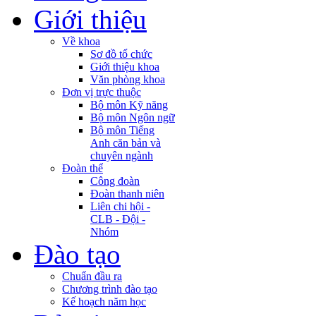
Giới thiệu
Về khoa
Sơ đồ tổ chức
Giới thiệu khoa
Văn phòng khoa
Đơn vị trực thuộc
Bộ môn Kỹ năng
Bộ môn Ngôn ngữ
Bộ môn Tiếng
Anh căn bản và
chuyên ngành
Đoàn thể
Công đoàn
Đoàn thanh niên
Liên chi hội -
CLB - Đội -
Nhóm
Đào tạo
Chuẩn đầu ra
Chương trình đào tạo
Kế hoạch năm học