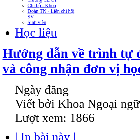
Chi bộ - Khoa
Đoàn TN - Liên chi hội
SV
Sinh viên
Học liệu
Hướng dẫn về trình tự đ
và công nhận đơn vị họ
Ngày đăng
Viết bởi Khoa Ngoại ngữ
Lượt xem: 1866
| In bài này |