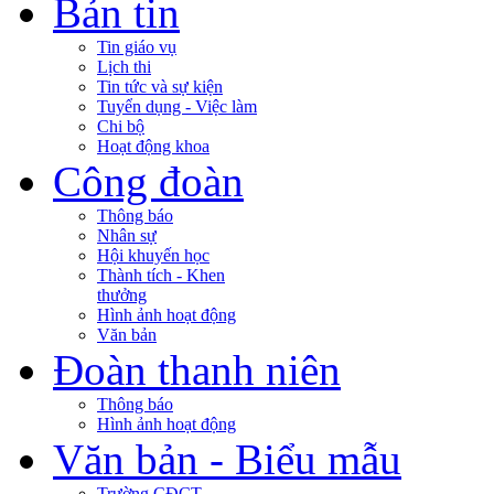
Bản tin
Tin giáo vụ
Lịch thi
Tin tức và sự kiện
Tuyển dụng - Việc làm
Chi bộ
Hoạt động khoa
Công đoàn
Thông báo
Nhân sự
Hội khuyến học
Thành tích - Khen
thưởng
Hình ảnh hoạt động
Văn bản
Đoàn thanh niên
Thông báo
Hình ảnh hoạt động
Văn bản - Biểu mẫu
Trường CĐCT