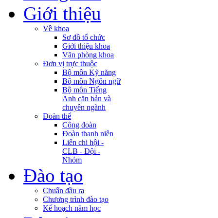
Giới thiệu
Về khoa
Sơ đồ tổ chức
Giới thiệu khoa
Văn phòng khoa
Đơn vị trực thuộc
Bộ môn Kỹ năng
Bộ môn Ngôn ngữ
Bộ môn Tiếng
Anh căn bản và
chuyên ngành
Đoàn thể
Công đoàn
Đoàn thanh niên
Liên chi hội -
CLB - Đội -
Nhóm
Đào tạo
Chuẩn đầu ra
Chương trình đào tạo
Kế hoạch năm học