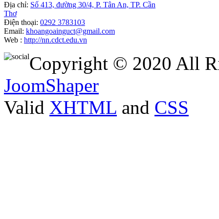
Địa chỉ:
Số 413, đường 30/4, P. Tân An, TP. Cần
Thơ
Điện thoại:
0292 3783103
Email:
khoangoainguct@gmail.com
Web :
http://nn.cdct.edu.vn
Copyright © 2020 All R
JoomShaper
Valid
XHTML
and
CSS