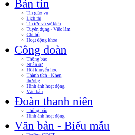
Bản tin
Tin giáo vụ
Lịch thi
Tin tức và sự kiện
Tuyển dụng - Việc làm
Chi bộ
Hoạt động khoa
Công đoàn
Thông báo
Nhân sự
Hội khuyến học
Thành tích - Khen
thưởng
Hình ảnh hoạt động
Văn bản
Đoàn thanh niên
Thông báo
Hình ảnh hoạt động
Văn bản - Biểu mẫu
Trường CĐCT