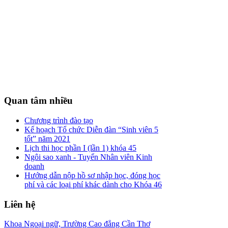
Quan
tâm nhiều
Chương trình đào tạo
Kế hoạch Tổ chức Diễn đàn “Sinh viên 5
tốt” năm 2021
Lịch thi học phần I (lần 1) khóa 45
Ngôi sao xanh - Tuyển Nhân viên Kinh
doanh
Hướng dẫn nộp hồ sơ nhập học, đóng học
phí và các loại phí khác dành cho Khóa 46
Liên
hệ
Khoa Ngoại ngữ, Trường Cao đẳng Cần Thơ