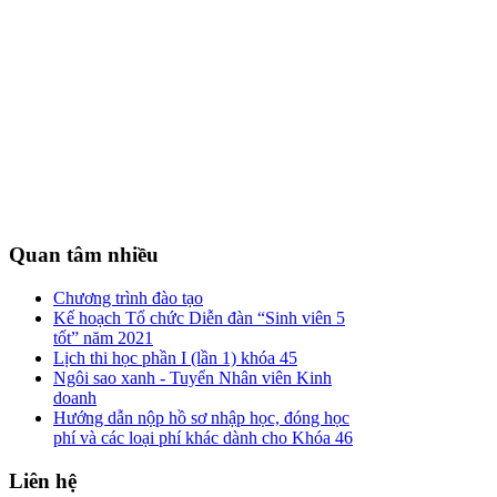
Quan
tâm nhiều
Chương trình đào tạo
Kế hoạch Tổ chức Diễn đàn “Sinh viên 5
tốt” năm 2021
Lịch thi học phần I (lần 1) khóa 45
Ngôi sao xanh - Tuyển Nhân viên Kinh
doanh
Hướng dẫn nộp hồ sơ nhập học, đóng học
phí và các loại phí khác dành cho Khóa 46
Liên
hệ