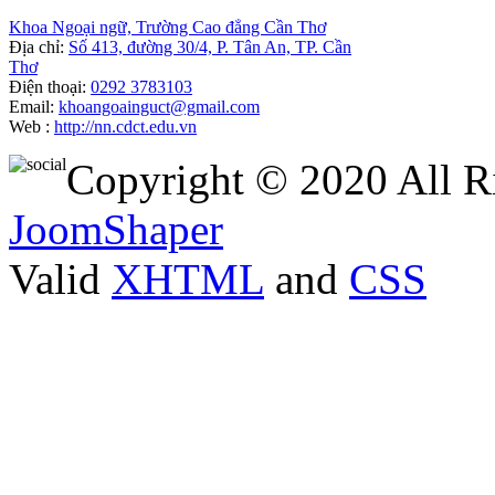
Khoa Ngoại ngữ, Trường Cao đẳng Cần Thơ
Địa chỉ:
Số 413, đường 30/4, P. Tân An, TP. Cần
Thơ
Điện thoại:
0292 3783103
Email:
khoangoainguct@gmail.com
Web :
http://nn.cdct.edu.vn
Copyright © 2020 All R
JoomShaper
Valid
XHTML
and
CSS