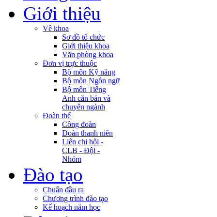
Giới thiệu
Về khoa
Sơ đồ tổ chức
Giới thiệu khoa
Văn phòng khoa
Đơn vị trực thuộc
Bộ môn Kỹ năng
Bộ môn Ngôn ngữ
Bộ môn Tiếng
Anh căn bản và
chuyên ngành
Đoàn thể
Công đoàn
Đoàn thanh niên
Liên chi hội -
CLB - Đội -
Nhóm
Đào tạo
Chuẩn đầu ra
Chương trình đào tạo
Kế hoạch năm học