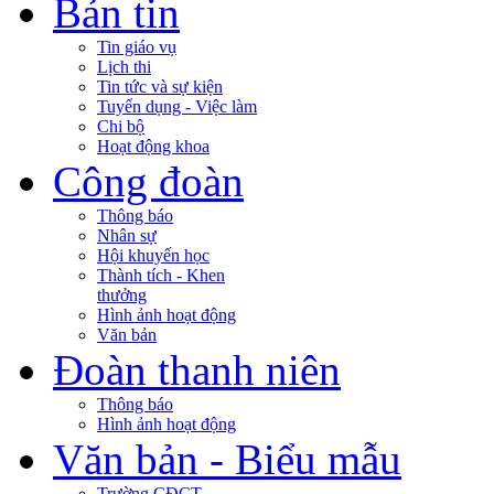
Bản tin
Tin giáo vụ
Lịch thi
Tin tức và sự kiện
Tuyển dụng - Việc làm
Chi bộ
Hoạt động khoa
Công đoàn
Thông báo
Nhân sự
Hội khuyến học
Thành tích - Khen
thưởng
Hình ảnh hoạt động
Văn bản
Đoàn thanh niên
Thông báo
Hình ảnh hoạt động
Văn bản - Biểu mẫu
Trường CĐCT