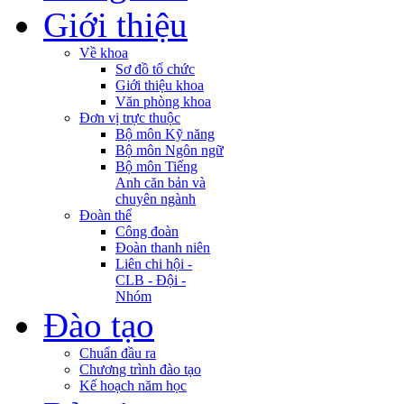
Giới thiệu
Về khoa
Sơ đồ tổ chức
Giới thiệu khoa
Văn phòng khoa
Đơn vị trực thuộc
Bộ môn Kỹ năng
Bộ môn Ngôn ngữ
Bộ môn Tiếng
Anh căn bản và
chuyên ngành
Đoàn thể
Công đoàn
Đoàn thanh niên
Liên chi hội -
CLB - Đội -
Nhóm
Đào tạo
Chuẩn đầu ra
Chương trình đào tạo
Kế hoạch năm học