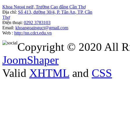
Khoa Ngoại ngữ, Trường Cao đẳng Cần Thơ
Địa chỉ:
Số 413, đường 30/4, P. Tân An, TP. Cần
Thơ
Điện thoại:
0292 3783103
Email:
khoangoainguct@gmail.com
Web :
http://nn.cdct.edu.vn
Copyright © 2020 All R
JoomShaper
Valid
XHTML
and
CSS