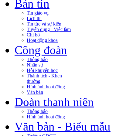
Bản tin
Tin giáo vụ
Lịch thi
Tin tức và sự kiện
Tuyển dụng - Việc làm
Chi bộ
Hoạt động khoa
Công đoàn
Thông báo
Nhân sự
Hội khuyến học
Thành tích - Khen
thưởng
Hình ảnh hoạt động
Văn bản
Đoàn thanh niên
Thông báo
Hình ảnh hoạt động
Văn bản - Biểu mẫu
Trường CĐCT