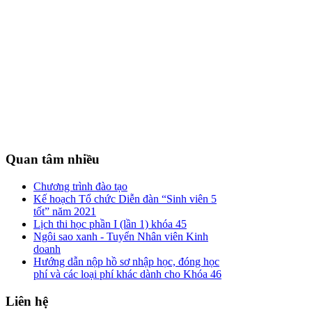
Quan
tâm nhiều
Chương trình đào tạo
Kế hoạch Tổ chức Diễn đàn “Sinh viên 5
tốt” năm 2021
Lịch thi học phần I (lần 1) khóa 45
Ngôi sao xanh - Tuyển Nhân viên Kinh
doanh
Hướng dẫn nộp hồ sơ nhập học, đóng học
phí và các loại phí khác dành cho Khóa 46
Liên
hệ