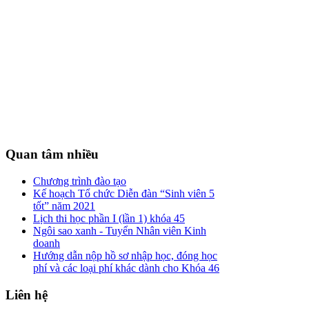
Quan
tâm nhiều
Chương trình đào tạo
Kế hoạch Tổ chức Diễn đàn “Sinh viên 5
tốt” năm 2021
Lịch thi học phần I (lần 1) khóa 45
Ngôi sao xanh - Tuyển Nhân viên Kinh
doanh
Hướng dẫn nộp hồ sơ nhập học, đóng học
phí và các loại phí khác dành cho Khóa 46
Liên
hệ