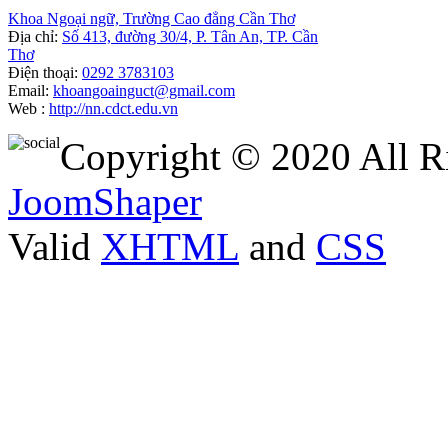
Khoa Ngoại ngữ, Trường Cao đẳng Cần Thơ
Địa chỉ:
Số 413, đường 30/4, P. Tân An, TP. Cần
Thơ
Điện thoại:
0292 3783103
Email:
khoangoainguct@gmail.com
Web :
http://nn.cdct.edu.vn
Copyright © 2020 All R
JoomShaper
Valid
XHTML
and
CSS