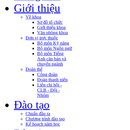
Giới thiệu
Về khoa
Sơ đồ tổ chức
Giới thiệu khoa
Văn phòng khoa
Đơn vị trực thuộc
Bộ môn Kỹ năng
Bộ môn Ngôn ngữ
Bộ môn Tiếng
Anh căn bản và
chuyên ngành
Đoàn thể
Công đoàn
Đoàn thanh niên
Liên chi hội -
CLB - Đội -
Nhóm
Đào tạo
Chuẩn đầu ra
Chương trình đào tạo
Kế hoạch năm học