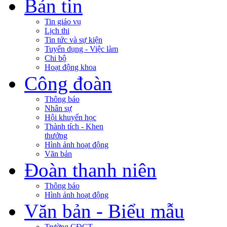
Bản tin
Tin giáo vụ
Lịch thi
Tin tức và sự kiện
Tuyển dụng - Việc làm
Chi bộ
Hoạt động khoa
Công đoàn
Thông báo
Nhân sự
Hội khuyến học
Thành tích - Khen
thưởng
Hình ảnh hoạt động
Văn bản
Đoàn thanh niên
Thông báo
Hình ảnh hoạt động
Văn bản - Biểu mẫu
Trường CĐCT